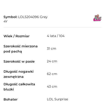
Symbol:
LOL5204096 Grey
4Y
4 lata / 104
Wiek / Rozmiar
Szerokość mierzona
31 cm
pod pachą
24 cm
Szerokość w pasie
Długość nogawki
62 cm
zewnętrzna
Długość całkowita
43 cm
bluzki
LOL Surprise
Bohater