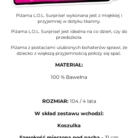
Piżama L.O.L. Surprise! wykonana jest z miękkiej i
przyjemnej w dotyku tkaniny.
Piżama L.O.L. Surprise! jest idealna na co dzień, czy do
przedszkola.
Piżama z postaciami ulubionych bohaterów sprawi, że
dziecko z większą przyjemnością położy się spać.
MATERIAŁ:
100 % Bawełna
ROZMIAR
:
104 / 4 lata
W skład zestawu wchodzi:
Koszulka
Szerokość mierzona pod pachą
-
31 cm