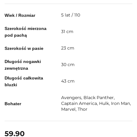
5 lat / 110
Wiek / Rozmiar
Szerokość mierzona
31 cm
pod pachą
23 cm
Szerokość w pasie
Długość nogawki
30 cm
zewnętrzna
Długość całkowita
43 cm
bluzki
Avengers, Black Panther,
Captain America, Hulk, Iron Man,
Bohater
Marvel, Thor
59.90