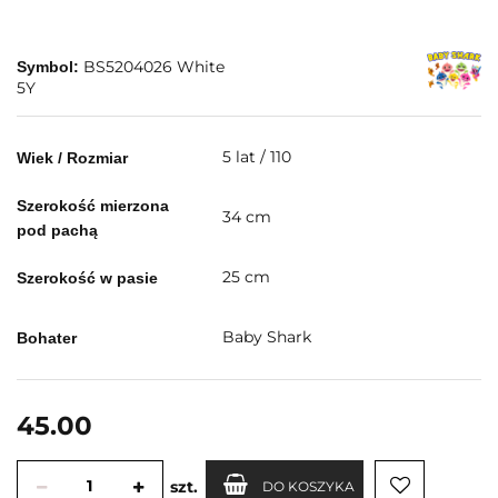
BS5204026 White
Symbol:
5Y
5 lat / 110
Wiek / Rozmiar
Szerokość mierzona
34 cm
pod pachą
25 cm
Szerokość w pasie
Baby Shark
Bohater
45.00
szt.
DO KOSZYKA