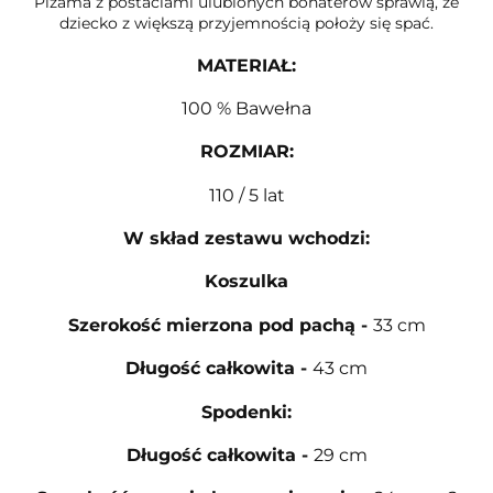
Piżama z postaciami ulubionych bohaterów sprawią, że
dziecko z większą przyjemnością położy się spać.
MATERIAŁ
:
100 % Bawełna
ROZMIAR
:
110 / 5 lat
W skład zestawu wchodzi:
Koszulka
Szerokość mierzona pod pachą
-
33 cm
Długość całkowita
-
43 cm
Spodenki:
Długość całkowita
-
29 cm