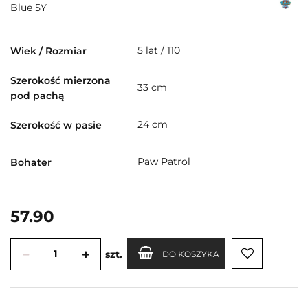
Blue 5Y
5 lat / 110
Wiek / Rozmiar
Szerokość mierzona
33 cm
pod pachą
24 cm
Szerokość w pasie
Paw Patrol
Bohater
57.90
szt.
DO KOSZYKA