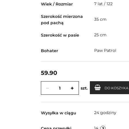
7 lat / 122
Wiek / Rozmiar
Szerokość mierzona
35 cm
pod pachą
25 cm
Szerokość w pasie
Paw Patrol
Bohater
59.90
szt.
DO KOSZYKA
24 godziny
Wysyłka w ciągu
14
Cena przesyłki