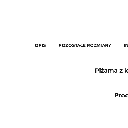
OPIS
POZOSTAŁE ROZMIARY
I
Piżama z 
Prod