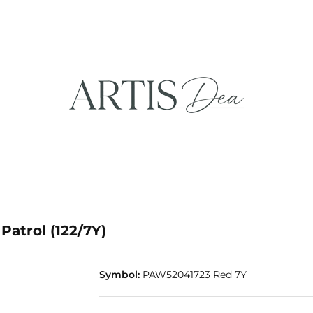
NA
STREFA FANA
NOWOŚCI
PROMOCJE
EFA KREATYWNA
STREFA FANA
NOWOŚCI
PROMOCJE
atrol (122/7Y)
Symbol:
PAW52041723 Red 7Y