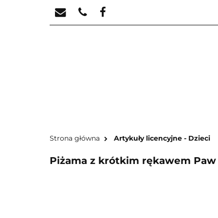
STREFA KREATYW
STR
Strona główna
Artykuły licencyjne - Dzieci
Piżama z krótkim rękawem Paw P