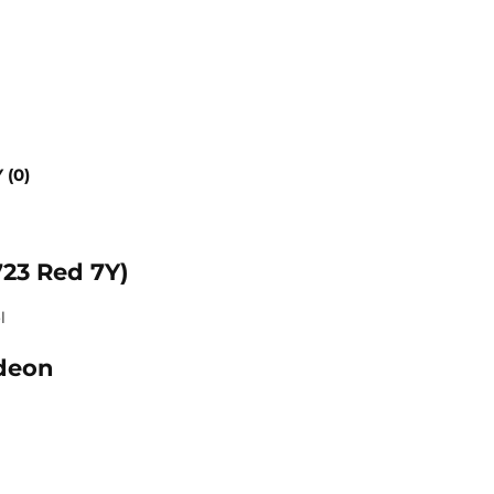
 (0)
23 Red 7Y)
l
odeon