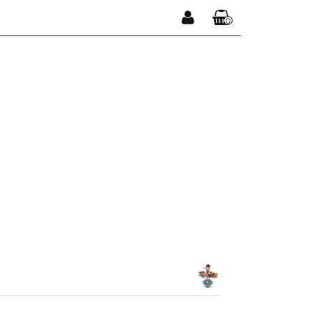
0
Zaloguj się
Koszyk jest pusty
Zarejestruj się
Dodaj zgłoszenie
x
Do bezpłatnej dostawy brakuje
-,--
DARMOWA DOSTAWA!
Suma
0,00 zł
Cena uwzględnia rabaty