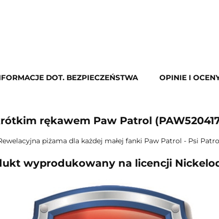
NFORMACJE DOT. BEZPIECZEŃSTWA
OPINIE I OCENY
krótkim rękawem Paw Patrol (PAW520417
Rewelacyjna piżama dla każdej małej fanki Paw Patrol - Psi Patro
ukt wyprodukowany na licencji Nickel