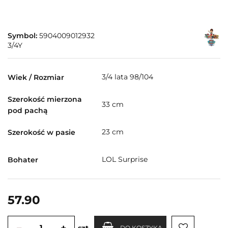
Symbol:
5904009012932
3/4Y
3/4 lata 98/104
Wiek / Rozmiar
Szerokość mierzona
33 cm
pod pachą
23 cm
Szerokość w pasie
LOL Surprise
Bohater
57.90
szt.
DO KOSZYKA