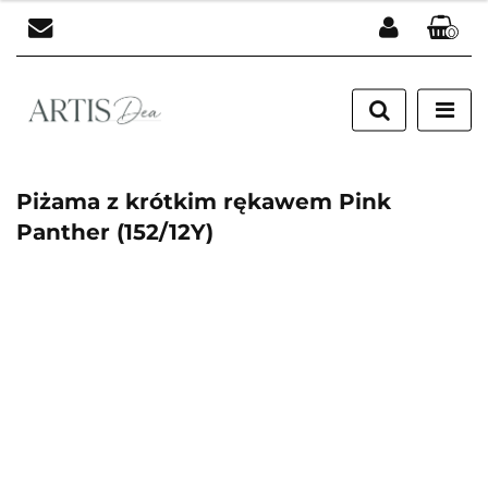
0
Zaloguj się
Zarejestruj się
Dodaj zgłoszenie
Piżama z krótkim rękawem Pink
Panther (152/12Y)