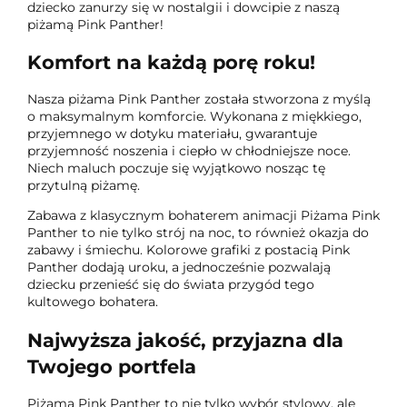
dziecko zanurzy się w nostalgii i dowcipie z naszą
piżamą Pink Panther!
Komfort na każdą porę roku!
Nasza piżama Pink Panther została stworzona z myślą
o maksymalnym komforcie. Wykonana z miękkiego,
przyjemnego w dotyku materiału, gwarantuje
przyjemność noszenia i ciepło w chłodniejsze noce.
Niech maluch poczuje się wyjątkowo nosząc tę
przytulną piżamę.
Zabawa z klasycznym bohaterem animacji Piżama Pink
Panther to nie tylko strój na noc, to również okazja do
zabawy i śmiechu. Kolorowe grafiki z postacią Pink
Panther dodają uroku, a jednocześnie pozwalają
dziecku przenieść się do świata przygód tego
kultowego bohatera.
Najwyższa jakość, przyjazna dla
Twojego portfela
Piżama Pink Panther to nie tylko wybór stylowy, ale