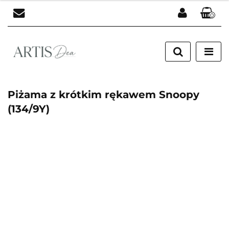
0
Zaloguj się
Zarejestruj się
Dodaj zgłoszenie
Piżama z krótkim rękawem Snoopy
(134/9Y)