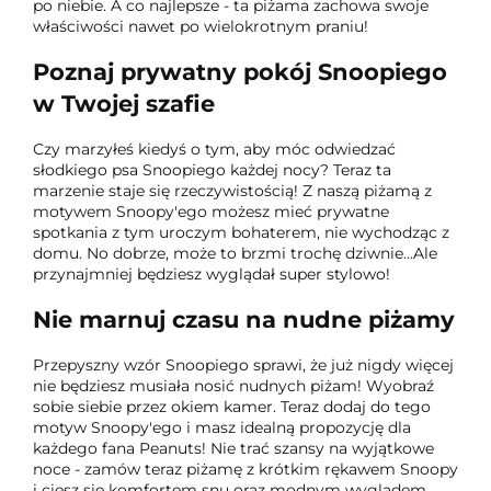
po niebie. A co najlepsze - ta piżama zachowa swoje
właściwości nawet po wielokrotnym praniu!
Poznaj prywatny pokój Snoopiego
w Twojej szafie
Czy marzyłeś kiedyś o tym, aby móc odwiedzać
słodkiego psa Snoopiego każdej nocy? Teraz ta
marzenie staje się rzeczywistością! Z naszą piżamą z
motywem Snoopy'ego możesz mieć prywatne
spotkania z tym uroczym bohaterem, nie wychodząc z
domu. No dobrze, może to brzmi trochę dziwnie...Ale
przynajmniej będziesz wyglądał super stylowo!
Nie marnuj czasu na nudne piżamy
Przepyszny wzór Snoopiego sprawi, że już nigdy więcej
nie będziesz musiała nosić nudnych piżam! Wyobraź
sobie siebie przez okiem kamer. Teraz dodaj do tego
motyw Snoopy'ego i masz idealną propozycję dla
każdego fana Peanuts! Nie trać szansy na wyjątkowe
noce - zamów teraz piżamę z krótkim rękawem Snoopy
i ciesz się komfortem snu oraz modnym wyglądem