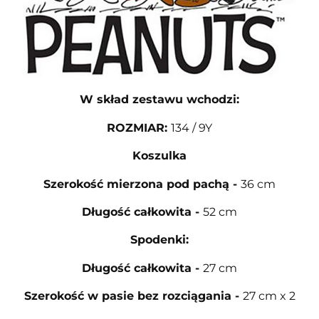
W skład zestawu wchodzi:
ROZMIAR
:
134 / 9Y
Koszulka
Szerokość mierzona pod pachą
-
36 cm
Długość całkowita
-
52 cm
Spodenki:
Długość całkowita
-
27 cm
Szerokość w pasie bez rozciągania
-
27 cm x 2