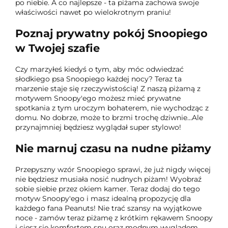
po niebie. A co najlepsze - ta piżama zachowa swoje
właściwości nawet po wielokrotnym praniu!
Poznaj prywatny pokój Snoopiego
w Twojej szafie
Czy marzyłeś kiedyś o tym, aby móc odwiedzać
słodkiego psa Snoopiego każdej nocy? Teraz ta
marzenie staje się rzeczywistością! Z naszą piżamą z
motywem Snoopy'ego możesz mieć prywatne
spotkania z tym uroczym bohaterem, nie wychodząc z
domu. No dobrze, może to brzmi trochę dziwnie...Ale
przynajmniej będziesz wyglądał super stylowo!
Nie marnuj czasu na nudne piżamy
Przepyszny wzór Snoopiego sprawi, że już nigdy więcej
nie będziesz musiała nosić nudnych piżam! Wyobraź
sobie siebie przez okiem kamer. Teraz dodaj do tego
motyw Snoopy'ego i masz idealną propozycję dla
każdego fana Peanuts! Nie trać szansy na wyjątkowe
noce - zamów teraz piżamę z krótkim rękawem Snoopy
i ciesz się komfortem snu oraz modnym wyglądem