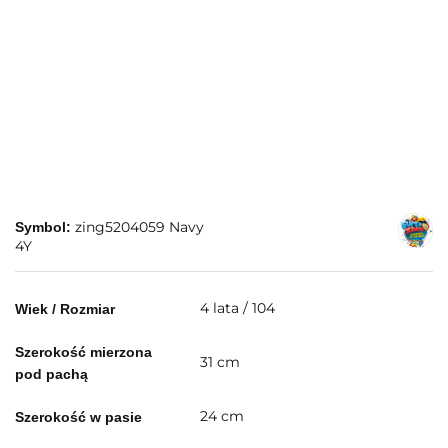
zing5204059 Navy
Symbol:
4Y
4 lata / 104
Wiek / Rozmiar
Szerokość mierzona
31 cm
pod pachą
24 cm
Szerokość w pasie