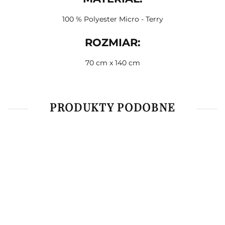
100 % Polyester Micro - Terry
ROZMIAR:
70 cm x 140 cm
PRODUKTY PODOBNE
Bluzka z
Bluzka z
T-Shirt
długim
długim
The
Piżama
rękawem
rękawem