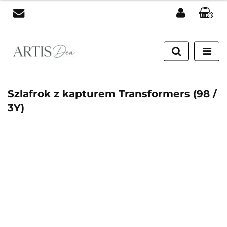
0
Zaloguj się
Zarejestruj się
Dodaj zgłoszenie
Szlafrok z kapturem Transformers (98 /
3Y)