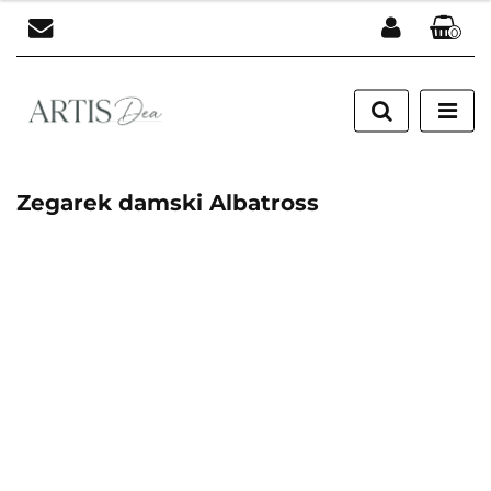
0
Zaloguj się
Zarejestruj się
Dodaj zgłoszenie
Zegarek damski Albatross