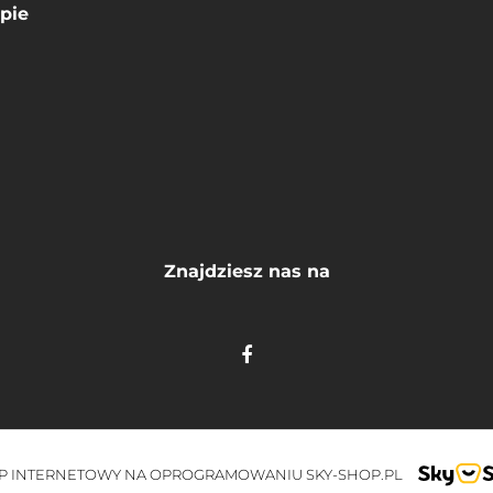
pie
Znajdziesz nas na
P INTERNETOWY NA OPROGRAMOWANIU SKY-SHOP.PL