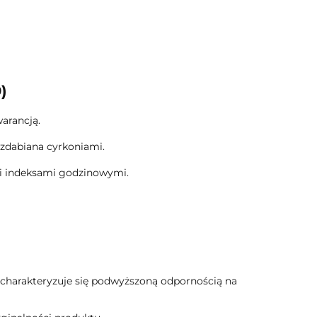
)
arancją.
zdabiana cyrkoniami.
 i indeksami godzinowymi.
 i charakteryzuje się podwyższoną odpornością na