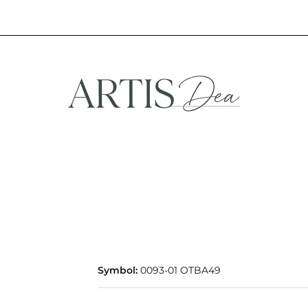
NA
STREFA FANA
NOWOŚCI
PROMOCJE
EFA KREATYWNA
STREFA FANA
NOWOŚCI
PROMOCJE
Symbol:
0093-01 OTBA49